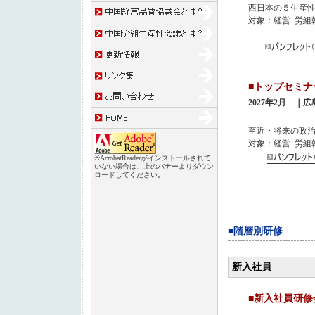
西日本の５生産
対象：経営･労組
■トップ
2027年2月 ｜
至近・将来の政
対象：経営･労組
※AcrobatReaderがインストールされて
いない場合は、上のバナーよりダウン
ロードしてください。
■階層別研修
新入社員
■新入社員