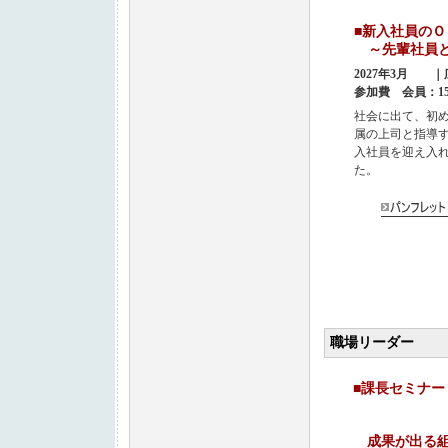
■新入社員
～先輩社員と
2027年3月 
参加費 会員：15,
社会に出て、初
属の上司と指導
入社員を迎え入
た。
職場リーダー
■課長セ
ありが
成果が出る組