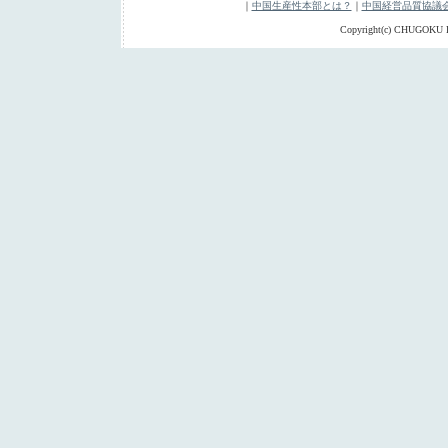
｜
中国生産性本部とは？
｜
中国経営品質協議
Copyright(c) CHUGOKU P