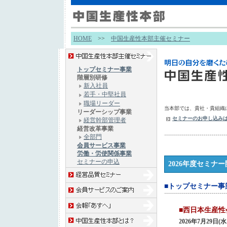
HOME
>>
中国生産性本部主催セミナー
トップセミナー事業
階層別研修
新入社員
若手・中堅社員
職場リーダー
当本部では、貴社・貴組織
リーダーシップ事業
セミナーのお申し込み
経営幹部管理者
経営改革事業
全部門
会員サービス事業
労働・労使関係事業
セミナーの申込
2026年度セミナ
■トップセミナー事
■西日本
2026年7月29